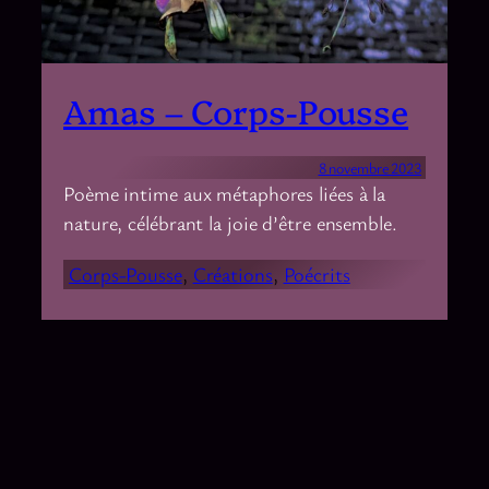
Amas – Corps-Pousse
8 novembre 2023
Poème intime aux métaphores liées à la
nature, célébrant la joie d’être ensemble.
Corps-Pousse
, 
Créations
, 
Poécrits
Adelyx Créations