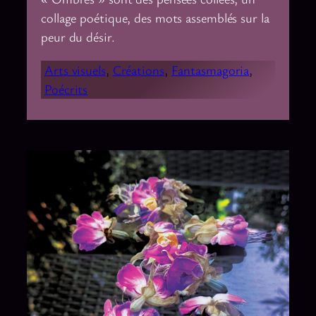
collage poétique, des mots assemblés sur la
peur du désir.
Arts visuels
, 
Créations
, 
Fantasmagoria
, 
Poécrits