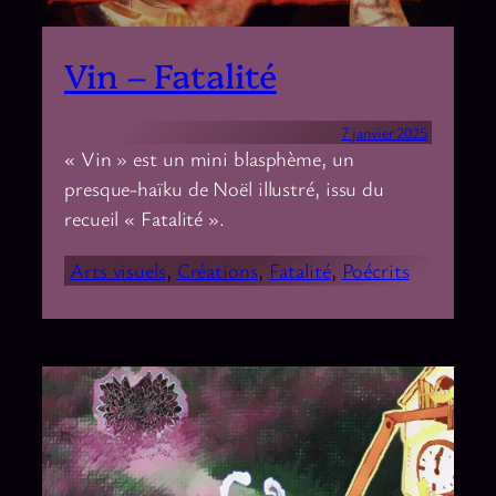
Vin – Fatalité
7 janvier 2025
« Vin » est un mini blasphème, un
presque-haïku de Noël illustré, issu du
recueil « Fatalité ».
Arts visuels
, 
Créations
, 
Fatalité
, 
Poécrits