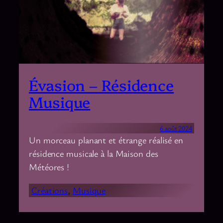
Évasion – Résidence
Musique
6 août 2024
Un morceau planant et étrange réalisé en
résidence musicale à la Maison des
Météores !
Créations
, 
Musique