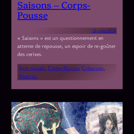
Saisons – Corps-
Pousse
28 juillet 2024
« Saisons » est un questionnement en
attente de repousse, un espoir de re-goûter
des cerises.
Arts visuels
, 
Corps-Pousse
, 
Créations
, 
Poécrits