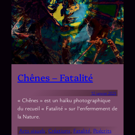
Chênes – Fatalité
12 janvier 2025
« Chênes » est un haïku photographique
du recueil « Fatalité » sur l’enfermement de
la Nature.
Arts visuels
, 
Créations
, 
Fatalité
, 
Poécrits