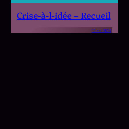
Crise-à-l-idée – Recueil
12 mai 2024
Un recueil de 12 poèmes écrits ado et jeune
adulte (2017-2021) sur cette période et ce
que l’on y ressent.
Arts visuels
, 
Créations
, 
Crise-à-l-idée
, 
Poécrits