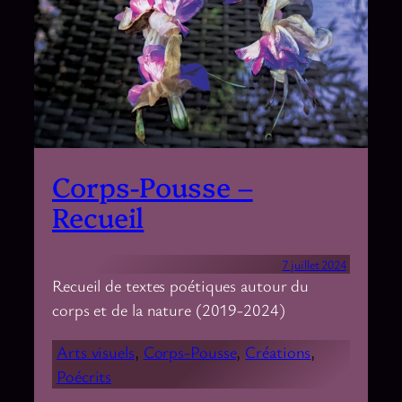
Corps-Pousse –
Recueil
7 juillet 2024
Recueil de textes poétiques autour du
corps et de la nature (2019-2024)
Arts visuels
, 
Corps-Pousse
, 
Créations
, 
Poécrits