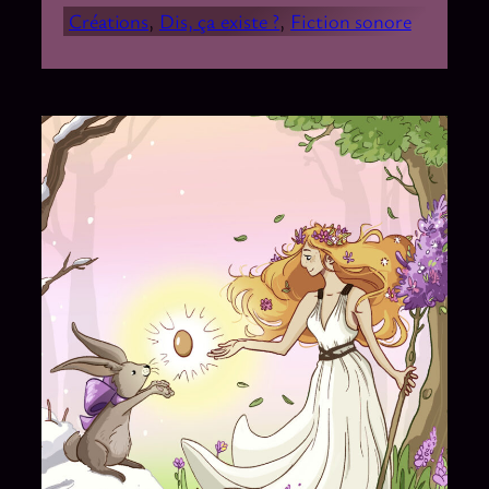
Créations
, 
Dis, ça existe ?
, 
Fiction sonore