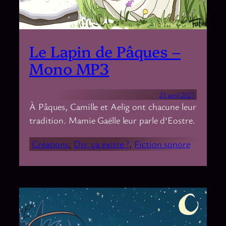
Le Lapin de Pâques –
Mono MP3
21 avril 2021
À Pâques, Camille et Aelig ont chacune leur
tradition. Mamie Gaëlle leur parle d’Eostre.
Créations
, 
Dis, ça existe ?
, 
Fiction sonore