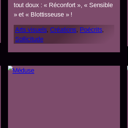
tout doux : « Réconfort », « Sensible
» et « Blottisseuse » !
Arts visuels
, 
Créations
, 
Poécrits
, 
Sollicitude