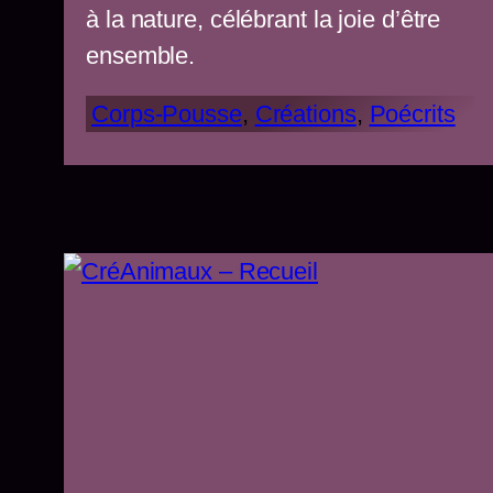
à la nature, célébrant la joie d’être
ensemble.
Corps-Pousse
, 
Créations
, 
Poécrits