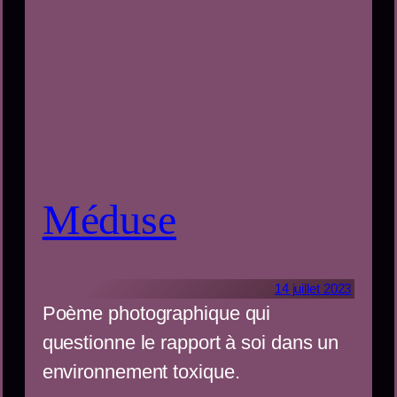
Méduse
14 juillet 2023
Poème photographique qui
questionne le rapport à soi dans un
environnement toxique.