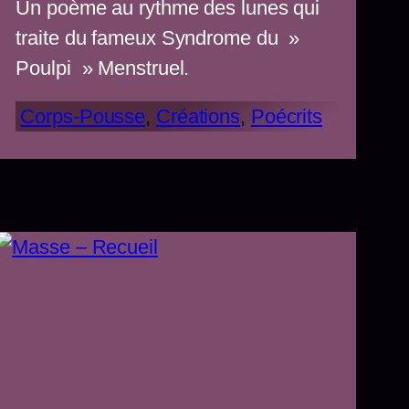
Un poème au rythme des lunes qui
traite du fameux Syndrome du »
Poulpi » Menstruel.
Corps-Pousse
, 
Créations
, 
Poécrits