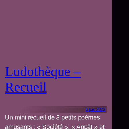
Ludothèque –
Recueil
6 juin 2023
Un mini recueil de 3 petits poèmes
amusants : « Société », « Appât » et