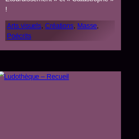
!
Arts visuels
, 
Créations
, 
Masse
, 
Poécrits