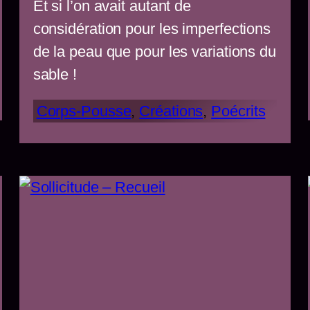
Et si l’on avait autant de
considération pour les imperfections
de la peau que pour les variations du
sable !
Corps-Pousse
, 
Créations
, 
Poécrits