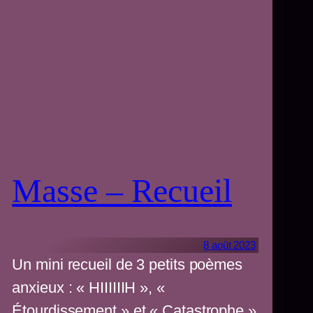
Masse – Recueil
8 août 2023
Un mini recueil de 3 petits poèmes
anxieux : « HIIIIIIH », «
Étourdissement » et « Catastrophe »