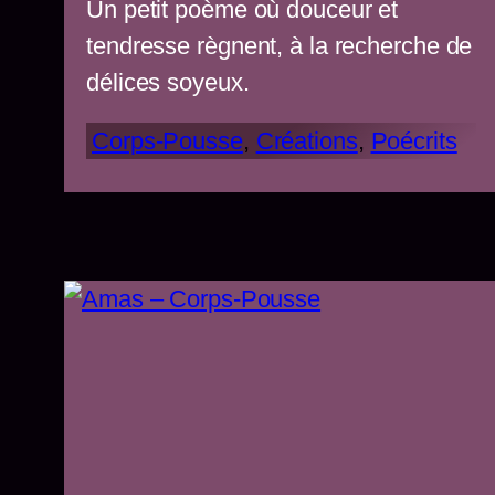
Un petit poème où douceur et
tendresse règnent, à la recherche de
délices soyeux.
Corps-Pousse
, 
Créations
, 
Poécrits