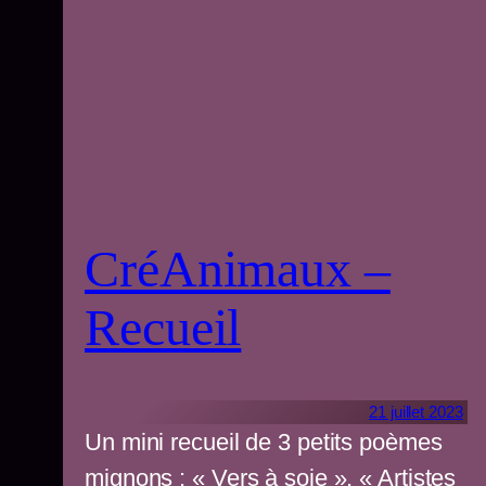
CréAnimaux –
Recueil
21 juillet 2023
Un mini recueil de 3 petits poèmes
mignons : « Vers à soie », « Artistes