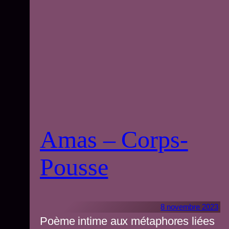
Amas – Corps-
Pousse
8 novembre 2023
Poème intime aux métaphores liées