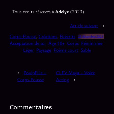
Tous droits réservés à
Adelyx
(2023).
Article suivant
→
Corps-Pousse
, 
Créations
, 
Poécrits
22 décembre 2023
Acceptation de soi
Âge 10+
Corps
Féminisme
Léger
Paysage
Poème court
Sable
←
PoulpFille –
CLFV Maya – Voice
Corps-Pousse
Acting
→
Commentaires