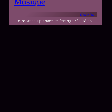
Musique
6 août 2024
Un morceau planant et étrange réalisé en
résidence musicale à la Maison des
Météores !
Créations
, 
Musique