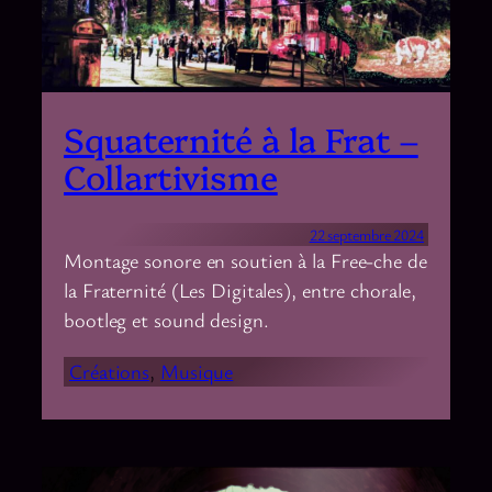
Squaternité à la Frat –
Collartivisme
22 septembre 2024
Montage sonore en soutien à la Free-che de
la Fraternité (Les Digitales), entre chorale,
bootleg et sound design.
Créations
, 
Musique