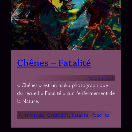
Chênes – Fatalité
12 janvier 2025
« Chênes » est un haïku photographique
du recueil « Fatalité » sur l’enfermement de
la Nature.
Arts visuels
, 
Créations
, 
Fatalité
, 
Poécrits