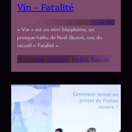
Vin – Fatalité
7 janvier 2025
« Vin » est un mini blasphème, un
presque-haïku de Noël illustré, issu du
recueil « Fatalité ».
Arts visuels
, 
Créations
, 
Fatalité
, 
Poécrits