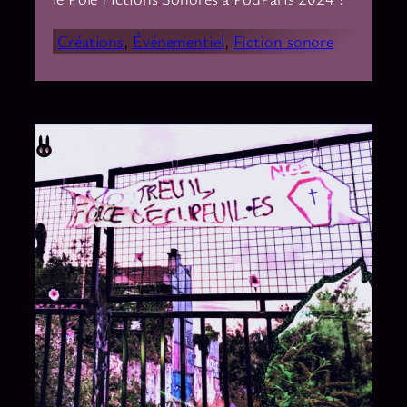
Créations
, 
Événementiel
, 
Fiction sonore