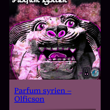
Parfum syrien –
Olficson