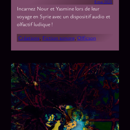
8 mai 2025
Incarnez Nour et Yasmine lors de leur
voyage en Syrie avec un dispositif audio et
olfactif ludique !
Créations
, 
Fiction sonore
, 
Olficson