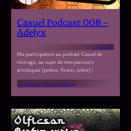
Casuel Podcast 008 –
Adelyx
2 mars 2026
Ma participation au podcast Casuel de
nico:ego, au sujet de mes parcours
artistiques (poésie, ficson, scène) !
Créations
, 
Fiction sonore