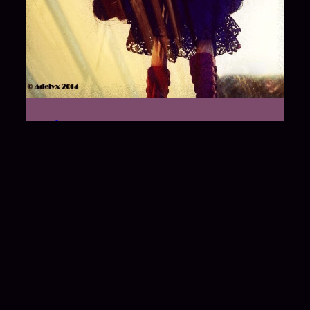
Shooting Miroirs –
Pullip
12 décembre 2014
Je vous présente ma Pullip Snow White (et
ses reflets) !
Arts visuels
, 
Créations
←
Nouveaux Posts