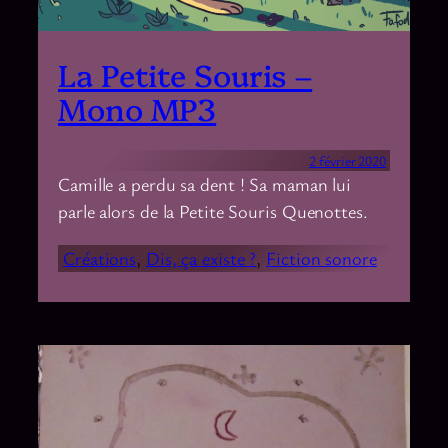
La Petite Souris –
Mono MP3
2 février 2020
Camille a perdu sa dent ! Sa maman lui
parle alors de la Petite Souris Quenottes.
Créations
, 
Dis, ça existe ?
, 
Fiction sonore