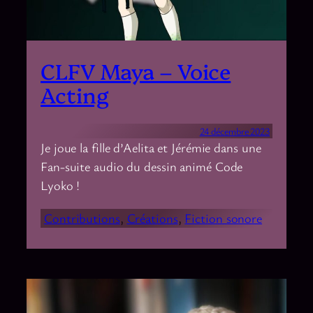
CLFV Maya – Voice
Acting
24 décembre 2023
Je joue la fille d’Aelita et Jérémie dans une
Fan-suite audio du dessin animé Code
Lyoko !
Contributions
, 
Créations
, 
Fiction sonore