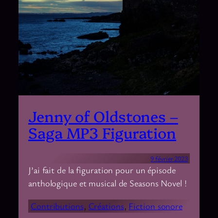
Jenny of Oldstones –
Saga MP3 Figuration
9 février 2023
J’ai fait de la figuration pour un épisode
anthologique et musical de Seasons Novel !
Contributions
, 
Créations
, 
Fiction sonore