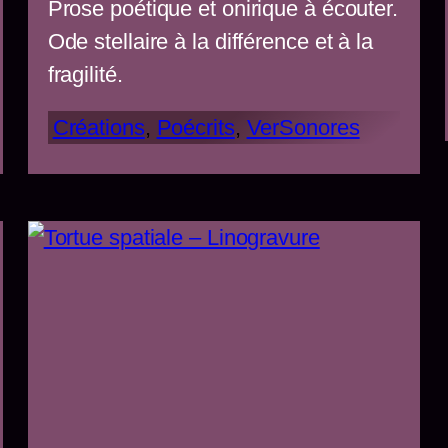
Prose poétique et onirique à écouter.
Ode stellaire à la différence et à la
fragilité.
Créations
, 
Poécrits
, 
VerSonores