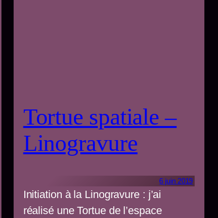
Tortue spatiale –
Linogravure
6 juin 2019
Initiation à la Linogravure : j’ai
réalisé une Tortue de l’espace