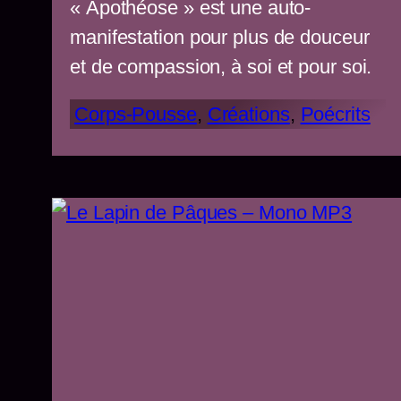
« Apothéose » est une auto-
manifestation pour plus de douceur
et de compassion, à soi et pour soi.
Corps-Pousse
, 
Créations
, 
Poécrits