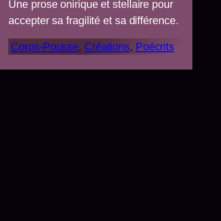
Une prose onirique et stellaire pour
accepter sa fragilité et sa différence.
Corps-Pousse
, 
Créations
, 
Poécrits